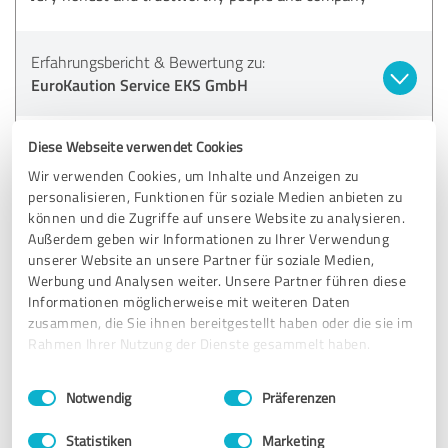
Erfahrungsbericht & Bewertung zu:
EuroKaution Service EKS GmbH
22.10.2025
Anonym
Diese Webseite verwendet Cookies
Wir verwenden Cookies, um Inhalte und Anzeigen zu
personalisieren, Funktionen für soziale Medien anbieten zu
5,00 von 5
können und die Zugriffe auf unsere Website zu analysieren.
Außerdem geben wir Informationen zu Ihrer Verwendung
SEHR GUT
Empfehlung
unserer Website an unsere Partner für soziale Medien,
Werbung und Analysen weiter. Unsere Partner führen diese
Alles Top 👍
Informationen möglicherweise mit weiteren Daten
zusammen, die Sie ihnen bereitgestellt haben oder die sie im
Rahmen Ihrer Nutzung der Dienste gesammelt haben.
Erfahrungsbericht & Bewertung zu:
Einwilligungsauswahl
Impressum
|
Datenschutzbestimmungen
EuroKaution Service EKS GmbH
Notwendig
Präferenzen
Statistiken
Marketing
28.09.2025
Anonym