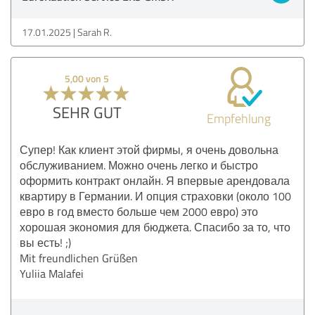
17.01.2025
Sarah R.
5,00 von 5
SEHR GUT
Empfehlung
Супер! Как клиент этой фирмы, я очень довольна
обслуживанием. Можно очень легко и быстро
оформить контракт онлайн. Я впервые арендовала
квартиру в Германии. И опция страховки (около 100
евро в год вместо больше чем 2000 евро) это
хорошая экономия для бюджета. Спасибо за то, что
вы есть! ;)
Mit freundlichen Grüßen
Yuliia Malafei