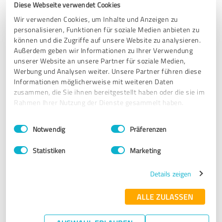
Diese Webseite verwendet Cookies
Kundenzufriedenheit
Wir verwenden Cookies, um Inhalte und Anzeigen zu
personalisieren, Funktionen für soziale Medien anbieten zu
23.12.2022
Rüttiger
können und die Zugriffe auf unsere Website zu analysieren.
Außerdem geben wir Informationen zu Ihrer Verwendung
unserer Website an unsere Partner für soziale Medien,
5,00 von 5
Werbung und Analysen weiter. Unsere Partner führen diese
Informationen möglicherweise mit weiteren Daten
SEHR GUT
Empfehlung
zusammen, die Sie ihnen bereitgestellt haben oder die sie im
Rahmen Ihrer Nutzung der Dienste gesammelt haben.
Mir hat die schnelle Abwicklung des Verfahrens gefallen ich
Einwilligungsauswahl
Impressum
|
Datenschutzbestimmungen
kann Euronord inkasso GmbH & Co. KG
Notwendig
Präferenzen
Statistiken
Marketing
Erfahrungsbericht & Bewertung zu:
Kundenzufriedenheit
Details zeigen
ALLE ZULASSEN
05.12.2022
John