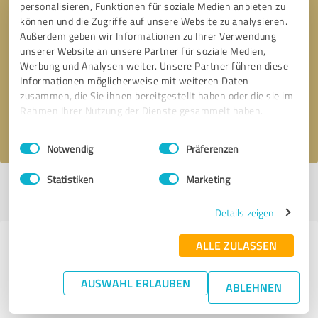
personalisieren, Funktionen für soziale Medien anbieten zu
können und die Zugriffe auf unsere Website zu analysieren.
Außerdem geben wir Informationen zu Ihrer Verwendung
Bitte um Rückruf
* Erforderliche Angaben
unserer Website an unsere Partner für soziale Medien,
Werbung und Analysen weiter. Unsere Partner führen diese
Informationen möglicherweise mit weiteren Daten
Nachricht senden
zusammen, die Sie ihnen bereitgestellt haben oder die sie im
Rahmen Ihrer Nutzung der Dienste gesammelt haben.
Ich stimme den
Datenschutzbestimmungen
zu.
Einwilligungsauswahl
Impressum
|
Datenschutzbestimmungen
Notwendig
Präferenzen
Statistiken
Marketing
Profil aktiv seit 16.03.2020 |
Letzte Aktualisierung: 28.07.2026
|
Profil
melden
Details zeigen
ALLE ZULASSEN
Erfahrungen zu weiteren
Anbietern aus dem Bereich
AUSWAHL ERLAUBEN
ABLEHNEN
Dienstleistungen