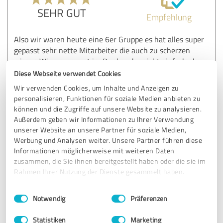
SEHR GUT
Empfehlung
Also wir waren heute eine 6er Gruppe es hat alles super
gepasst sehr nette Mitarbeiter die auch zu scherzen
wissen Wir waren erst im Bunker der nicht einfach aber
auch nicht zu schwer war und danach waren wir im
Diese Webseite verwendet Cookies
Krematorium . Dort waren die Mitarbeiter genauso nett
Wir verwenden Cookies, um Inhalte und Anzeigen zu
und auch alles recht knifflig super kommen gerne wieder.
personalisieren, Funktionen für soziale Medien anbieten zu
Können wir nur weiter empfehlen
können und die Zugriffe auf unsere Website zu analysieren.
Außerdem geben wir Informationen zu Ihrer Verwendung
unserer Website an unsere Partner für soziale Medien,
Erfahrungsbericht & Bewertung zu:
Werbung und Analysen weiter. Unsere Partner führen diese
EXITROOM GmbH
Informationen möglicherweise mit weiteren Daten
zusammen, die Sie ihnen bereitgestellt haben oder die sie im
Rahmen Ihrer Nutzung der Dienste gesammelt haben.
02.11.2019
Susanne S.
Einwilligungsauswahl
Impressum
|
Datenschutzbestimmungen
Notwendig
Präferenzen
5,00 von 5
Statistiken
Marketing