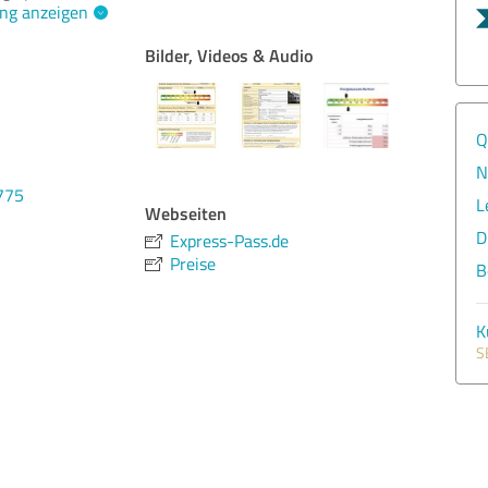
ng anzeigen
Bilder, Videos & Audio
Q
N
775
L
Webseiten
D
Express-Pass.de
Preise
B
K
S