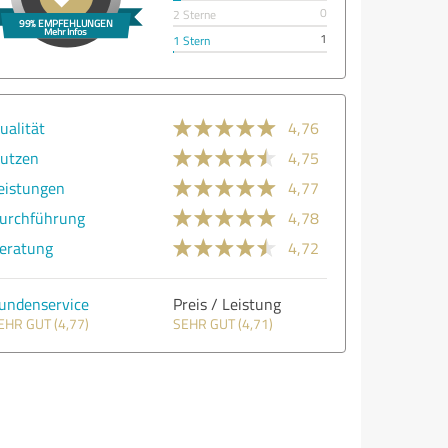
0
2 Sterne
1
1 Stern
ualität
4,76
utzen
4,75
eistungen
4,77
urchführung
4,78
eratung
4,72
undenservice
Preis / Leistung
EHR GUT (4,77)
SEHR GUT (4,71)