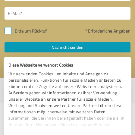
Bitte um Rückruf
* Erforderliche Angaben
Nachricht senden
Ich stimme den
Datenschutzbestimmungen
zu.
Diese Webseite verwendet Cookies
Wir verwenden Cookies, um Inhalte und Anzeigen zu
personalisieren, Funktionen für soziale Medien anbieten zu
können und die Zugriffe auf unsere Website zu analysieren.
Profil aktiv seit 13.04.2024 |
Letzte Aktualisierung: 19.05.2026
|
Profil
Außerdem geben wir Informationen zu Ihrer Verwendung
melden
unserer Website an unsere Partner für soziale Medien,
Werbung und Analysen weiter. Unsere Partner führen diese
Informationen möglicherweise mit weiteren Daten
Erfahrungen zu weiteren
zusammen, die Sie ihnen bereitgestellt haben oder die sie im
Anbietern aus dem Bereich Kfz-
Rahmen Ihrer Nutzung der Dienste gesammelt haben.
Dienstleistungen