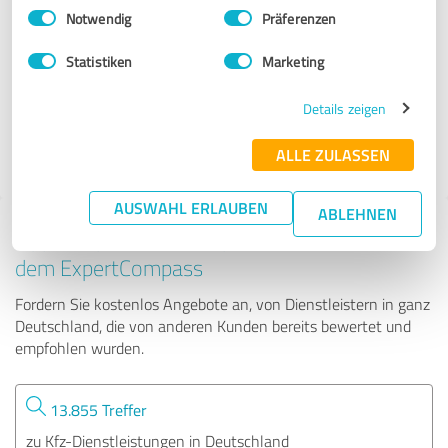
Einwilligungsauswahl
Impressum
|
Datenschutzbestimmungen
Notwendig
Präferenzen
Aigner Kfz-Service GmbH & Co. KG
Statistiken
Marketing
460 Bewertungen
Details zeigen
ALLE ZULASSEN
4.53 von 5
AUSWAHL ERLAUBEN
ABLEHNEN
Tipp: Die passenden Experten finden - mit
dem ExpertCompass
Fordern Sie kostenlos Angebote an, von Dienstleistern in ganz
Deutschland, die von anderen Kunden bereits bewertet und
empfohlen wurden.
13.855 Treffer
zu Kfz-Dienstleistungen in Deutschland