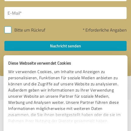
Bitte um Rückruf
* Erforderliche Angaben
Nachricht senden
Ich stimme den
Datenschutzbestimmungen
zu.
Diese Webseite verwendet Cookies
Wir verwenden Cookies, um Inhalte und Anzeigen zu
personalisieren, Funktionen für soziale Medien anbieten zu
können und die Zugriffe auf unsere Website zu analysieren.
Profil aktiv seit 28.10.2020 |
Letzte Aktualisierung: 29.07.2026
|
Profil
Außerdem geben wir Informationen zu Ihrer Verwendung
melden
unserer Website an unsere Partner für soziale Medien,
Werbung und Analysen weiter. Unsere Partner führen diese
Informationen möglicherweise mit weiteren Daten
Erfahrungen zu weiteren
zusammen, die Sie ihnen bereitgestellt haben oder die sie im
Anbietern aus dem Bereich
Rahmen Ihrer Nutzung der Dienste gesammelt haben.
Dienstleistungen