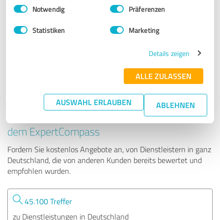
Einwilligungsauswahl
Impressum
|
Datenschutzbestimmungen
Notwendig
Präferenzen
Pflegetiger - Ambulante Pflege Berlin
Statistiken
Marketing
117 Bewertungen
Details zeigen
ALLE ZULASSEN
AUSWAHL ERLAUBEN
ABLEHNEN
Tipp: Die passenden Experten finden - mit
dem ExpertCompass
Fordern Sie kostenlos Angebote an, von Dienstleistern in ganz
Deutschland, die von anderen Kunden bereits bewertet und
empfohlen wurden.
45.100 Treffer
zu Dienstleistungen in Deutschland