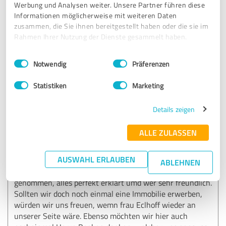
unterbrochen.
Werbung und Analysen weiter. Unsere Partner führen diese
Informationen möglicherweise mit weiteren Daten
zusammen, die Sie ihnen bereitgestellt haben oder die sie im
Rahmen Ihrer Nutzung der Dienste gesammelt haben.
Erfahrungsbericht & Bewertung zu:
fimdeu
Einwilligungsauswahl
Impressum
|
Datenschutzbestimmungen
Notwendig
Präferenzen
18.02.2025
Anonym
Statistiken
Marketing
Details zeigen
5,00 von 5
SEHR GUT
ALLE ZULASSEN
Empfehlung
AUSWAHL ERLAUBEN
Hier ging es um unseren ersten (und hoffentlich letzten)
ABLEHNEN
Immobilienerwerb. Frau Eckhoff hat uns super an die Hand
genommen, alles perfekt erklärt umd wer sehr freundlich.
Sollten wir doch noch einmal eine Immobilie erwerben,
würden wir uns freuen, wemn frau Eclhoff wieder an
unserer Seite wäre. Ebenso möchten wir hier auch