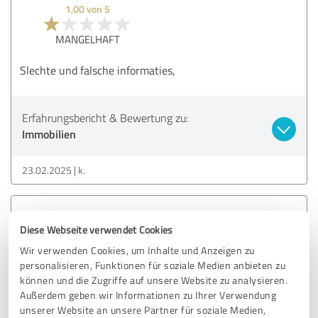
1,00 von 5
MANGELHAFT
Slechte und falsche informaties,
Erfahrungsbericht & Bewertung zu:
Immobilien
23.02.2025
k.
1,00 von 5
Diese Webseite verwendet Cookies
MANGELHAFT
Wir verwenden Cookies, um Inhalte und Anzeigen zu
personalisieren, Funktionen für soziale Medien anbieten zu
Sehr schlecht informiert beim Kauf eines Eigenheims und
können und die Zugriffe auf unsere Website zu analysieren.
beim Abschluss einer Versicherung. Wenn Sie ihnen eine
Außerdem geben wir Informationen zu Ihrer Verwendung
kritische Bemerkung machen, wird der Kontakt sofort
unserer Website an unsere Partner für soziale Medien,