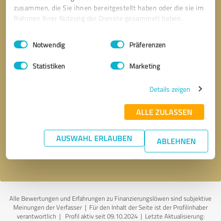
zusammen, die Sie ihnen bereitgestellt haben oder die sie im
Rahmen Ihrer Nutzung der Dienste gesammelt haben.
Einwilligungsauswahl
Impressum
|
Datenschutzbestimmungen
Notwendig
Präferenzen
Statistiken
Marketing
Details zeigen
Bitte um Rückruf
* Erforderliche Angaben
ALLE ZULASSEN
Nachricht senden
AUSWAHL ERLAUBEN
ABLEHNEN
Ich stimme den
Datenschutzbestimmungen
zu.
Alle Bewertungen und Erfahrungen zu Finanzierungslöwen sind subjektive
Meinungen der Verfasser | Für den Inhalt der Seite ist der Profilinhaber
verantwortlich
| Profil aktiv seit 09.10.2024 |
Letzte Aktualisierung: