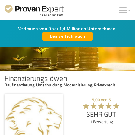
Vertrauen von über 1,4 Millionen Unternehmen.
Das will ich auch
Finanzierungslöwen
Baufinanzierung, Umschuldung, Modernisierung, Privatkredit
5,00
von
5
SEHR GUT
1
Bewertung