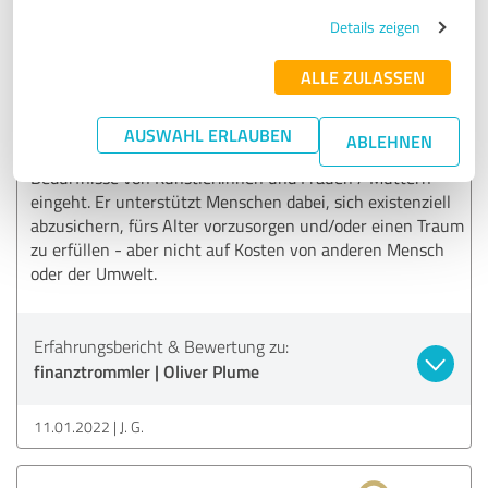
verständlichen Worten, beantwortet geduldig alle Fragen
Details zeigen
und - das ist das beste! - sucht auch nach nachhaltigen
Lösungen, wenn es einem wichtig ist, weder
ALLE ZULASSEN
Rüstungsunternehmen, Atomkraftproduzenten etc.
unterstützt.
AUSWAHL ERLAUBEN
ABLEHNEN
Außerdem finde ich es toll, dass Oliver speziell auf die
Bedürfnisse von Künstler:innen und Frauen / Müttern
eingeht. Er unterstützt Menschen dabei, sich existenziell
abzusichern, fürs Alter vorzusorgen und/oder einen Traum
zu erfüllen - aber nicht auf Kosten von anderen Mensch
oder der Umwelt.
Erfahrungsbericht & Bewertung zu:
finanztrommler | Oliver Plume
11.01.2022
J. G.