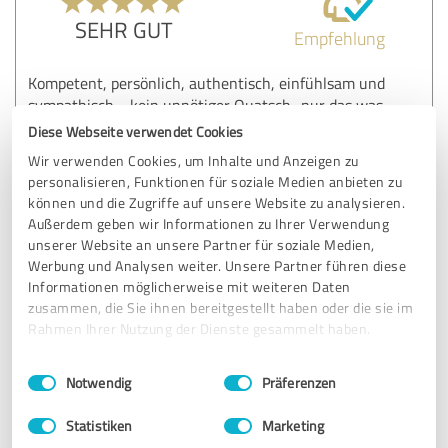
SEHR GUT
Empfehlung
Kompetent, persönlich, authentisch, einfühlsam und
sympathisch.... kein unnötiger Quatsch.. nur das was
wirklich weiter hilft!👍
Diese Webseite verwendet Cookies
Wir verwenden Cookies, um Inhalte und Anzeigen zu
personalisieren, Funktionen für soziale Medien anbieten zu
Erfahrungsbericht & Bewertung zu:
können und die Zugriffe auf unsere Website zu analysieren.
finanztrommler | Oliver Plume
Außerdem geben wir Informationen zu Ihrer Verwendung
unserer Website an unsere Partner für soziale Medien,
Werbung und Analysen weiter. Unsere Partner führen diese
11.01.2022
Marc S.
Informationen möglicherweise mit weiteren Daten
zusammen, die Sie ihnen bereitgestellt haben oder die sie im
Rahmen Ihrer Nutzung der Dienste gesammelt haben.
5,00 von 5
Einwilligungsauswahl
Impressum
|
Datenschutzbestimmungen
SEHR GUT
Notwendig
Präferenzen
Empfehlung
Statistiken
Marketing
Oliver nimmt sich ganz viel Zeit, erklärt alles in einfachen,