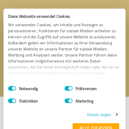
Diese Webseite verwendet Cookies
Wir verwenden Cookies, um Inhalte und Anzeigen zu
personalisieren, Funktionen für soziale Medien anbieten zu
können und die Zugriffe auf unsere Website zu analysieren.
Außerdem geben wir Informationen zu Ihrer Verwendung
unserer Website an unsere Partner für soziale Medien,
Bitte um Rückruf
* Erforderliche Angaben
Werbung und Analysen weiter. Unsere Partner führen diese
Informationen möglicherweise mit weiteren Daten
Nachricht senden
zusammen, die Sie ihnen bereitgestellt haben oder die sie im
Rahmen Ihrer Nutzung der Dienste gesammelt haben.
Ich stimme den
Datenschutzbestimmungen
zu.
Einwilligungsauswahl
Impressum
|
Datenschutzbestimmungen
Notwendig
Präferenzen
Statistiken
Marketing
*
Alle Bewertungen und Erfahrungen zu Floorball Hayungs sind subjektive
Meinungen der Verfasser | Für den Inhalt der Seite ist der Profilinhaber
Details zeigen
verantwortlich
| Es werden nur die vom Profilinhaber veröffentlichten
Bewertungen der letzten 24 Monate angezeigt | Profil aktiv seit
ALLE ZULASSEN
28.07.2019 |
Letzte Aktualisierung: 07.10.2024
|
Profil melden