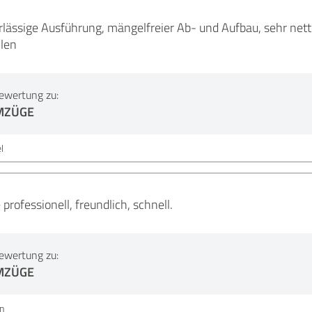
lässige Ausführung, mängelfreier Ab- und Aufbau, sehr nette
len
ewertung zu:
MZÜGE
l
rofessionell, freundlich, schnell.
ewertung zu:
MZÜGE
n