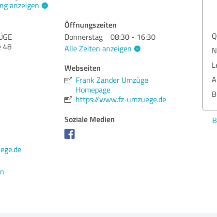
ng anzeigen
Öffnungszeiten
Qua
ÜGE
Donnerstag
08:30 - 16:30
e 48
Alle Zeiten anzeigen
Nut
Lei
Webseiten
Aus
Frank Zander Umzüge
Homepage
Ber
https://www.fz-umzuege.de
Soziale Medien
Bew
ege.de
en