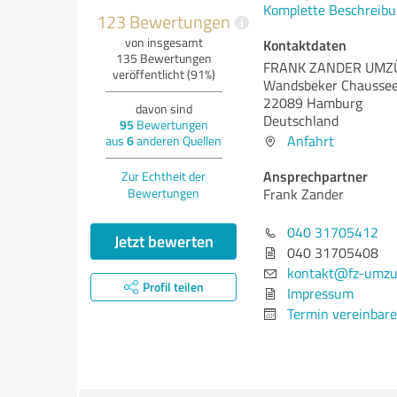
Komplette Beschreibu
123 Bewertungen
i
von insgesamt
Kontaktdaten
135 Bewertungen
FRANK ZANDER UMZ
veröffentlicht (91%)
Wandsbeker Chausse
22089 Hamburg
davon sind
Deutschland
95
Bewertungen
Anfahrt
aus
6
anderen Quellen
Ansprechpartner
Zur Echtheit der
Bewertungen
Frank Zander
040 31705412
Jetzt bewerten
040 31705408
kontakt@fz-umzu
Profil teilen
Impressum
Termin vereinbar