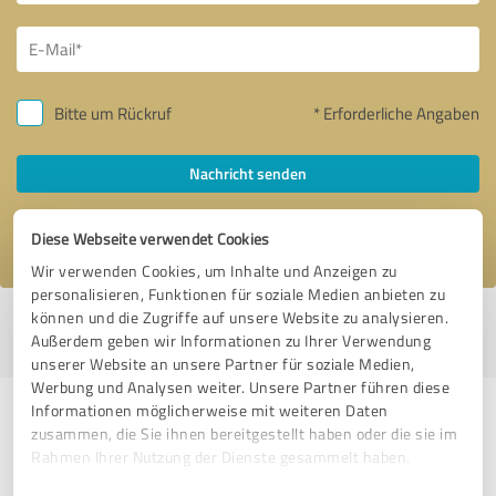
Bitte um Rückruf
* Erforderliche Angaben
Nachricht senden
Ich stimme den
Datenschutzbestimmungen
zu.
Diese Webseite verwendet Cookies
Wir verwenden Cookies, um Inhalte und Anzeigen zu
personalisieren, Funktionen für soziale Medien anbieten zu
können und die Zugriffe auf unsere Website zu analysieren.
Profil aktiv seit 15.10.2018 |
Letzte Aktualisierung: 26.06.2026
|
Profil
Außerdem geben wir Informationen zu Ihrer Verwendung
melden
unserer Website an unsere Partner für soziale Medien,
Werbung und Analysen weiter. Unsere Partner führen diese
Informationen möglicherweise mit weiteren Daten
Erfahrungen zu weiteren
zusammen, die Sie ihnen bereitgestellt haben oder die sie im
Anbietern aus dem Bereich
Rahmen Ihrer Nutzung der Dienste gesammelt haben.
Dienstleistungen