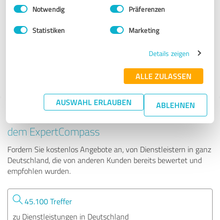
Einwilligungsauswahl
Impressum
|
Datenschutzbestimmungen
Notwendig
Präferenzen
Treppenlift - LIFE Liftsysteme
Statistiken
Marketing
190 Bewertungen
Details zeigen
ALLE ZULASSEN
4.99 von 5
AUSWAHL ERLAUBEN
ABLEHNEN
Tipp: Die passenden Experten finden - mit
dem ExpertCompass
Fordern Sie kostenlos Angebote an, von Dienstleistern in ganz
Deutschland, die von anderen Kunden bereits bewertet und
empfohlen wurden.
45.100 Treffer
zu Dienstleistungen in Deutschland