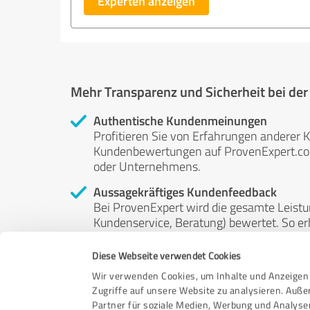
Experten anzeigen
Mehr Transparenz und Sicherheit bei de
Authentische Kundenmeinungen
Profitieren Sie von Erfahrungen anderer K
Kundenbewertungen auf ProvenExpert.com 
oder Unternehmens.
Aussagekräftiges Kundenfeedback
Bei ProvenExpert wird die gesamte Leistu
Kundenservice, Beratung) bewertet. So erha
Service- und Dienstleistungsqualität in al
Diese Webseite verwendet Cookies
Unabhängige Bewertungen
Wir verwenden Cookies, um Inhalte und Anzeigen 
ProvenExpert ist grundsätzlich kostenlos
Zugriffe auf unsere Website zu analysieren. Auß
Kunden erfolgen freiwillig, können nicht 
Partner für soziale Medien, Werbung und Analyse
anderweitig beeinflussbar.