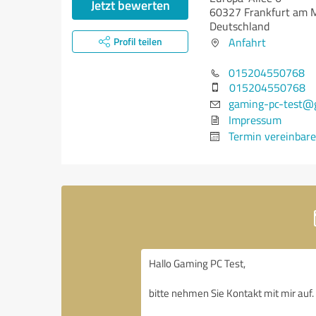
Jetzt bewerten
60327 Frankfurt am 
Deutschland
Profil teilen
Anfahrt
015204550768
015204550768
gaming-pc-test@
Impressum
Termin vereinbar