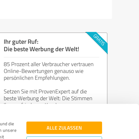
Ihr guter Ruf:
Die beste Werbung der Welt!
85 Prozent aller Verbraucher vertrauen
Online-Bewertungen genauso wie
persönlichen Empfehlungen.
Setzen Sie mit ProvenExpert auf die
beste Werbung der Welt: Die Stimmen
Ihrer zufriedenen Kunden.
und die
Jetzt kostenlos starten
ALLE ZULASSEN
n unsere
mit