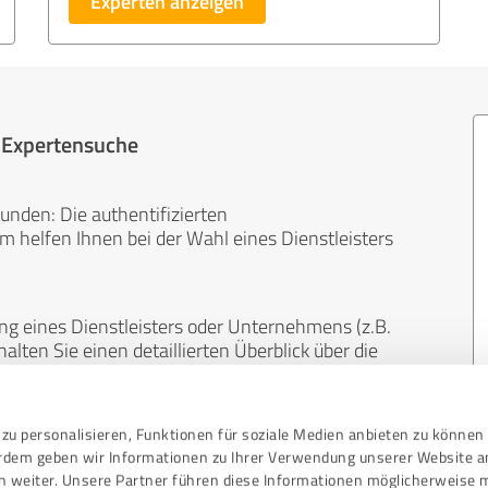
Experten anzeigen
r Expertensuche
unden: Die authentifizierten
helfen Ihnen bei der Wahl eines Dienstleisters
ng eines Dienstleisters oder Unternehmens (z.B.
lten Sie einen detaillierten Überblick über die
len Bereichen.
zu personalisieren, Funktionen für soziale Medien anbieten zu können 
, unabhängig und neutral. Bewertungen von
erdem geben wir Informationen zu Ihrer Verwendung unserer Website a
gekauft werden und sind weder finanziell noch
n weiter. Unsere Partner führen diese Informationen möglicherweise 