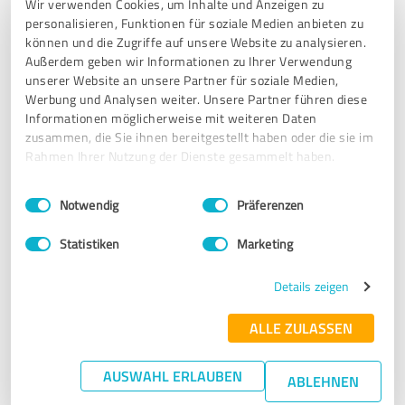
Wir verwenden Cookies, um Inhalte und Anzeigen zu
personalisieren, Funktionen für soziale Medien anbieten zu
Der Verkauf unserer Dachgeschosswohnung wurde über
können und die Zugriffe auf unsere Website zu analysieren.
Frau Germerott engagiert und zu unserer vollsten
Außerdem geben wir Informationen zu Ihrer Verwendung
Zufriedenheit abgewickelt. Wir fühlten uns stets gut
unserer Website an unsere Partner für soziale Medien,
betreut und können diese Firma gerne weiterempfehlen.
Werbung und Analysen weiter. Unsere Partner führen diese
Informationen möglicherweise mit weiteren Daten
zusammen, die Sie ihnen bereitgestellt haben oder die sie im
Erfahrungsbericht & Bewertung zu:
Rahmen Ihrer Nutzung der Dienste gesammelt haben.
Germerott Immobilien
Einwilligungsauswahl
Impressum
|
Datenschutzbestimmungen
Notwendig
Präferenzen
28.07.2020
D.
Statistiken
Marketing
5,00 von 5
Details zeigen
SEHR GUT
ALLE ZULASSEN
Empfehlung
Fachkundig, kompetent und flexibel - mit viel Fachwissen
AUSWAHL ERLAUBEN
ABLEHNEN
und bestem Wohlwollen einen flotten und reibungslosen