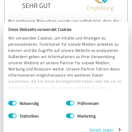
SEHR GUT
Empfehlung
Bei mehreren Besuchen wurde uns sofort klar, dass die
Beratung und der Service erstklassig ist. Wir fühlten uns
Diese Webseite verwendet Cookies
sofort nicht nur als Kunden sondern als Gesprächspartner
Wir verwenden Cookies, um Inhalte und Anzeigen zu
und gern gesehene Gäste. Wir fühlten uns wohl und nach
personalisieren, Funktionen für soziale Medien anbieten zu
unserem ersten Kauf war offensichtlich, dass die Qualität
können und die Zugriffe auf unsere Website zu analysieren.
des Produktes ebenso ausgezeichnet war, wie der erste
Außerdem geben wir Informationen zu Ihrer Verwendung
Eindruck. Es wird nicht der letzte Besuch und der letzte
unserer Website an unsere Partner für soziale Medien,
Kauf sein.
Werbung und Analysen weiter. Unsere Partner führen diese
Informationen möglicherweise mit weiteren Daten
zusammen, die Sie ihnen bereitgestellt haben oder die sie im
Erfahrungsbericht & Bewertung zu:
Rahmen Ihrer Nutzung der Dienste gesammelt haben.
Goldschmiede Kienast
Einwilligungsauswahl
Impressum
|
Datenschutzbestimmungen
Notwendig
Präferenzen
13.03.2025
H-P K.
Statistiken
Marketing
5,00 von 5
Details zeigen