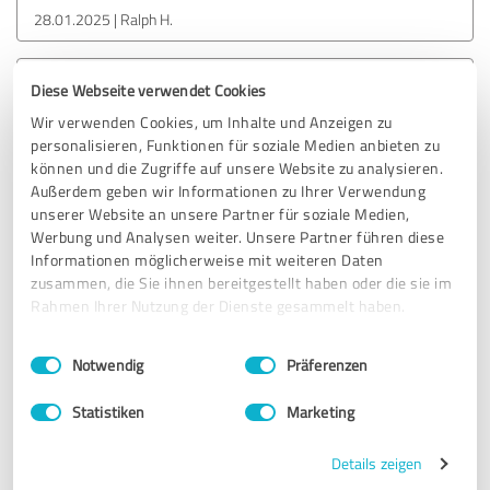
28.01.2025
Ralph H.
Diese Webseite verwendet Cookies
5,00 von 5
Wir verwenden Cookies, um Inhalte und Anzeigen zu
SEHR GUT
personalisieren, Funktionen für soziale Medien anbieten zu
Empfehlung
können und die Zugriffe auf unsere Website zu analysieren.
Außerdem geben wir Informationen zu Ihrer Verwendung
Effiziente Kanalsanierung ohne Aufgraben. Unser alter
unserer Website an unsere Partner für soziale Medien,
Abwasserkanal wurde mit der grabenlosen Technik saniert
Werbung und Analysen weiter. Unsere Partner führen diese
– schnell, sauber und ohne die Umgebung zu beschädigen.
Informationen möglicherweise mit weiteren Daten
Wir sind begeistert von der modernen und professionellen
zusammen, die Sie ihnen bereitgestellt haben oder die sie im
Arbeitsweise!
Rahmen Ihrer Nutzung der Dienste gesammelt haben.
Einwilligungsauswahl
Impressum
|
Datenschutzbestimmungen
Notwendig
Präferenzen
Erfahrungsbericht & Bewertung zu:
GreAt Rohrreinigung & Kanalsanierung
Statistiken
Marketing
28.01.2025
Steffen F.
Details zeigen