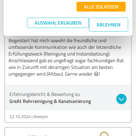
ALLE ZULASSEN
5,00 von 5
AUSWAHL ERLAUBEN
SEHR GUT
ABLEHNEN
Empfehlung
Begeistert hat mich sowohl die freundliche und
umfassende Kommunikation wie auch der letzendliche
Erfüllungszweck (Reinigung und Instandsetzung).
Anschliessend gab es ungefragt sogar fachkundigen Rat
wie in Zukunft mit derartigen Situation am besten
umgegangen wird (Altbau). Gerne wieder 😃!
Erfahrungsbericht & Bewertung zu:
GreAt Rohrreinigung & Kanalsanierung
22.10.2024
Anonym