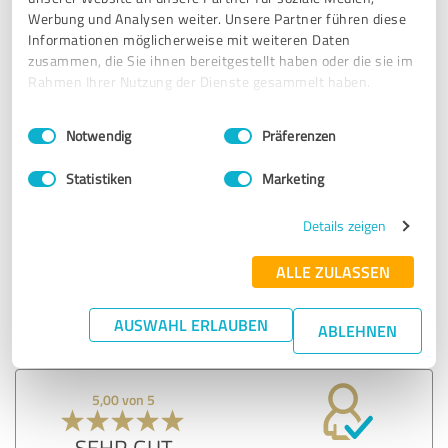
15.06.2024
Torben P.
Werbung und Analysen weiter. Unsere Partner führen diese
Informationen möglicherweise mit weiteren Daten
zusammen, die Sie ihnen bereitgestellt haben oder die sie im
5,00 von 5
Rahmen Ihrer Nutzung der Dienste gesammelt haben.
SEHR GUT
Empfehlung
Einwilligungsauswahl
Impressum
|
Datenschutzbestimmungen
Notwendig
Präferenzen
krass, schnelle und professionelle Abwicklung nach 60
Statistiken
Marketing
Stunden lagen meine Unterlagen beim Steuerberater
Details zeigen
Erfahrungsbericht & Bewertung zu:
ALLE ZULASSEN
Restnutzungsdauergutachten
AUSWAHL ERLAUBEN
ABLEHNEN
15.06.2024
marcus i.
5,00 von 5
SEHR GUT