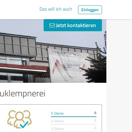
Das will ich auch
Einloggen
Jetzt kontaktieren
auklempnerei
8
5 Sterne
0
4 Sterne
0
3 Sterne