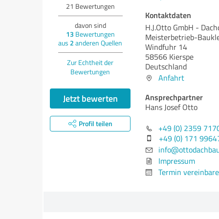
21
Bewertungen
Kontaktdaten
davon sind
H.J.Otto GmbH - Dach
13
Bewertungen
Meisterbetrieb-Baukl
aus
2
anderen Quellen
Windfuhr 14
58566 Kierspe
Zur Echtheit der
Deutschland
Bewertungen
Anfahrt
Ansprechpartner
Jetzt bewerten
Hans Josef Otto
Profil teilen
+49 (0) 2359 717
+49 (0) 171 9964
info@ottodachbau
Impressum
Termin vereinbar