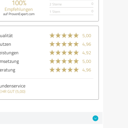
100%
0
2 Sterne
Empfehlungen
0
1 Stern
auf ProvenExpert.com
ualität
5,00
utzen
4,96
eistungen
4,92
msetzung
5,00
eratung
4,96
undenservice
EHR GUT (5,00)