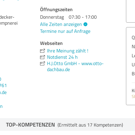
Öffnungszeiten
decker-
Donnerstag
07:30 - 17:00
empnerei
Alle Zeiten anzeigen
Termine nur auf Anfrage
Q
Webseiten
N
Ihre Meinung zählt !
L
Notdienst 24 h
H.J.Otto GmbH - www.otto-
U
dachbau.de
B
0
761
K
.de
S
en
TOP-KOMPETENZEN
(Ermittelt aus 17 Kompetenzen)