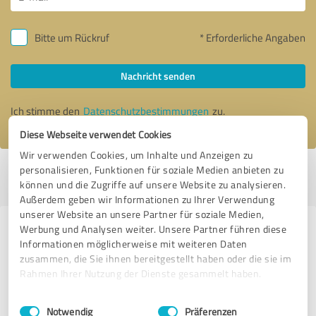
Bitte um Rückruf
* Erforderliche Angaben
Nachricht senden
Ich stimme den
Datenschutzbestimmungen
zu.
Diese Webseite verwendet Cookies
Wir verwenden Cookies, um Inhalte und Anzeigen zu
personalisieren, Funktionen für soziale Medien anbieten zu
Profil aktiv seit 09.07.2020 |
Letzte Aktualisierung: 10.01.2022
|
Profil
können und die Zugriffe auf unsere Website zu analysieren.
melden
Außerdem geben wir Informationen zu Ihrer Verwendung
unserer Website an unsere Partner für soziale Medien,
Werbung und Analysen weiter. Unsere Partner führen diese
Erfahrungen zu weiteren
Informationen möglicherweise mit weiteren Daten
Anbietern aus dem Bereich
zusammen, die Sie ihnen bereitgestellt haben oder die sie im
Coaching
Rahmen Ihrer Nutzung der Dienste gesammelt haben.
Einwilligungsauswahl
Impressum
|
Datenschutzbestimmungen
Human Design Academy
Notwendig
Präferenzen