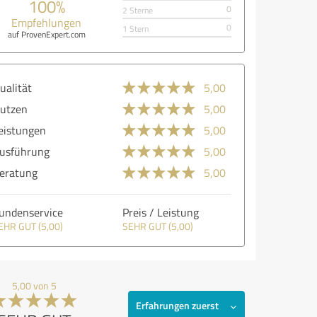
100%
0
2 Sterne
Empfehlungen
0
1 Stern
auf ProvenExpert.com
ualität
5,00
utzen
5,00
eistungen
5,00
usführung
5,00
eratung
5,00
undenservice
Preis / Leistung
EHR GUT (5,00)
SEHR GUT (5,00)
5,00 von 5
Erfahrungen zuerst