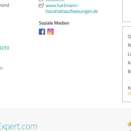
münd
www.hartmann-
haushaltsaufloesungen.de
Soziale Medien
Q
N
9233
L
A
en
B
K
S
Expert.com