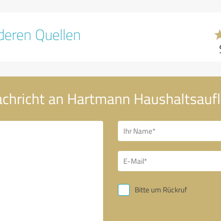
eren Quellen
achricht an Hartmann Haushaltsauf
Bitte um Rückruf