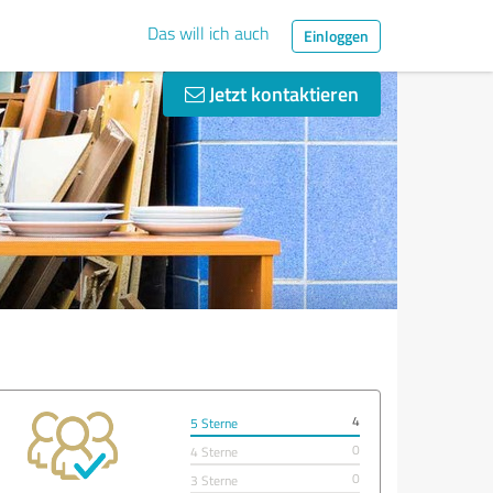
Das will ich auch
Einloggen
Jetzt kontaktieren
4
5 Sterne
0
4 Sterne
0
3 Sterne