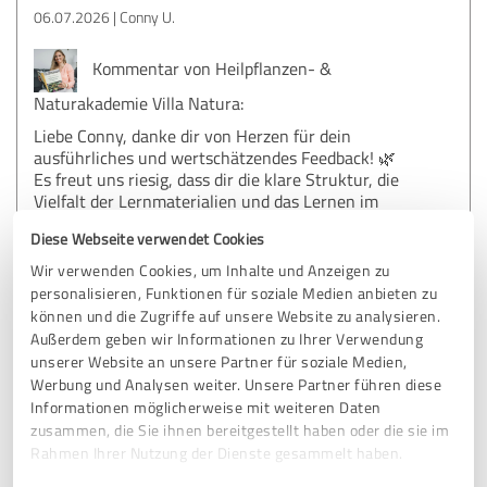
06.07.2026
Conny U.
Kommentar von Heilpflanzen- &
Naturakademie Villa Natura:
Liebe Conny, danke dir von Herzen für dein
ausführliches und wertschätzendes Feedback! 🌿
Es freut uns riesig, dass dir die klare Struktur, die
Vielfalt der Lernmaterialien und das Lernen im
Rhythmus der Natur so viel Sicherheit gegeben
Diese Webseite verwendet Cookies
haben. Schön, dass du den Kurs als bereichernd und
lohnenswert erlebt hast – genau dafür machen wir
Wir verwenden Cookies, um Inhalte und Anzeigen zu
das. 🍃
personalisieren, Funktionen für soziale Medien anbieten zu
können und die Zugriffe auf unsere Website zu analysieren.
Herzliche Grüße
Außerdem geben wir Informationen zu Ihrer Verwendung
dein Team der Naturakademie
unserer Website an unsere Partner für soziale Medien,
Werbung und Analysen weiter. Unsere Partner führen diese
Informationen möglicherweise mit weiteren Daten
zusammen, die Sie ihnen bereitgestellt haben oder die sie im
5,00 von 5
Rahmen Ihrer Nutzung der Dienste gesammelt haben.