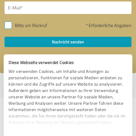
Bitte um Rückruf
* Erforderliche Angaben
Nachricht senden
Ich stimme den
Datenschutzbestimmungen
zu.
Diese Webseite verwendet Cookies
Wir verwenden Cookies, um Inhalte und Anzeigen zu
personalisieren, Funktionen für soziale Medien anbieten zu
Profil aktiv seit 19.04.2026 |
Letzte Aktualisierung: 28.07.2026
|
Profil
können und die Zugriffe auf unsere Website zu analysieren.
melden
Außerdem geben wir Informationen zu Ihrer Verwendung
unserer Website an unsere Partner für soziale Medien,
Werbung und Analysen weiter. Unsere Partner führen diese
Erfahrungen zu weiteren
Informationen möglicherweise mit weiteren Daten
zusammen, die Sie ihnen bereitgestellt haben oder die sie im
Anbietern aus dem Bereich
Rahmen Ihrer Nutzung der Dienste gesammelt haben.
Transport, Logistik & Spedition
Einwilligungsauswahl
Impressum
|
Datenschutzbestimmungen