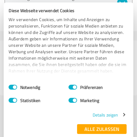
Hillingmeier | Dörge Strafverteidigung
Diese Webseite verwendet Cookies
Wir verwenden Cookies, um Inhalte und Anzeigen zu
22.05.2025
Lucas P.
personalisieren, Funktionen für soziale Medien anbieten zu
können und die Zugriffe auf unsere Website zu analysieren.
Außerdem geben wir Informationen zu Ihrer Verwendung
unserer Website an unsere Partner für soziale Medien,
113 Bewertungen aus
Werbung und Analysen weiter. Unsere Partner führen diese
Informationen möglicherweise mit weiteren Daten
2 anderen Quellen
zusammen, die Sie ihnen bereitgestellt haben oder die sie im
Rahmen Ihrer Nutzung der Dienste gesammelt haben.
5,00 von 5
Einwilligungsauswahl
Impressum
|
Datenschutzbestimmungen
SEHR GUT
Notwendig
Präferenzen
Statistiken
Marketing
Jetzt bewerten
Details zeigen
Profil teilen
ALLE ZULASSEN