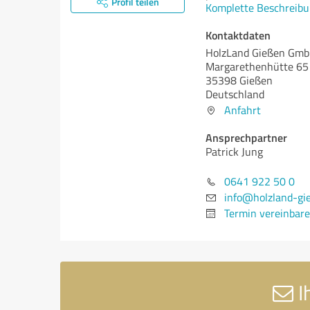
Profil teilen
Komplette Beschreibu
Kontaktdaten
HolzLand Gießen Gm
Margarethenhütte 65
35398 Gießen
Deutschland
Anfahrt
Ansprechpartner
Patrick Jung
0641 922 50 0
info@holzland-gi
Termin vereinbar
I