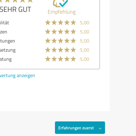
SEHR GUT
Empfehlung
lität
5,00
zen
5,00
stungen
5,00
etzung
5,00
atung
5,00
ertung anzeigen
Erfahrungen zuerst