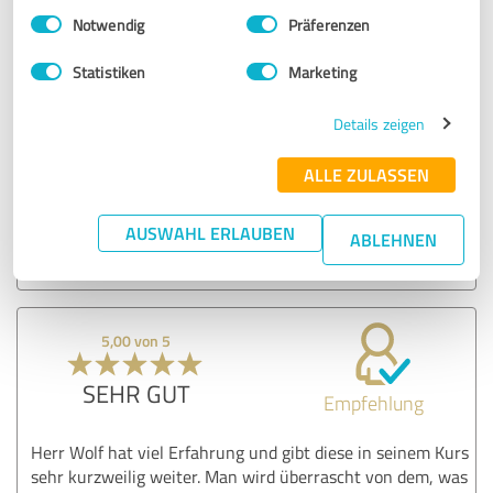
Einwilligungsauswahl
Impressum
|
Datenschutzbestimmungen
SEHR GUT
Notwendig
Präferenzen
Empfehlung
Statistiken
Marketing
War wie immer, ein Erlebnis
Gruß Herbert
Details zeigen
ALLE ZULASSEN
Erfahrungsbericht & Bewertung zu:
Erfahrungslernen Hypnose Seminar
AUSWAHL ERLAUBEN
ABLEHNEN
28.02.2024
Herbert J.
5,00 von 5
SEHR GUT
Empfehlung
Herr Wolf hat viel Erfahrung und gibt diese in seinem Kurs
sehr kurzweilig weiter. Man wird überrascht von dem, was