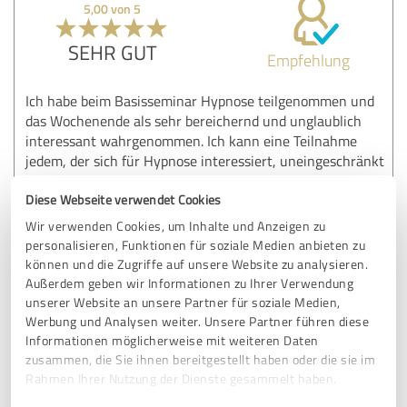
5,00 von 5
SEHR GUT
Empfehlung
Ich habe beim Basisseminar Hypnose teilgenommen und
das Wochenende als sehr bereichernd und unglaublich
interessant wahrgenommen. Ich kann eine Teilnahme
jedem, der sich für Hypnose interessiert, uneingeschränkt
weiterempfehlen. Ich möchte selbst, falls es sich zeitlich
irgendwie ausgeht, Modul 2 besuchen.
Diese Webseite verwendet Cookies
Wir verwenden Cookies, um Inhalte und Anzeigen zu
personalisieren, Funktionen für soziale Medien anbieten zu
Erfahrungsbericht & Bewertung zu:
können und die Zugriffe auf unsere Website zu analysieren.
Erfahrungslernen Hypnose Seminar
Außerdem geben wir Informationen zu Ihrer Verwendung
unserer Website an unsere Partner für soziale Medien,
Werbung und Analysen weiter. Unsere Partner führen diese
19.04.2024
Silvia S.
Informationen möglicherweise mit weiteren Daten
zusammen, die Sie ihnen bereitgestellt haben oder die sie im
Rahmen Ihrer Nutzung der Dienste gesammelt haben.
5,00 von 5