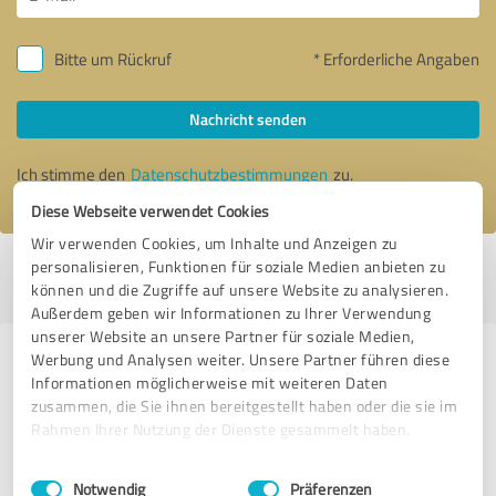
Bitte um Rückruf
* Erforderliche Angaben
Nachricht senden
Ich stimme den
Datenschutzbestimmungen
zu.
Diese Webseite verwendet Cookies
Wir verwenden Cookies, um Inhalte und Anzeigen zu
personalisieren, Funktionen für soziale Medien anbieten zu
Profil aktiv seit 14.01.2021 |
Letzte Aktualisierung: 21.09.2021
|
Profil
können und die Zugriffe auf unsere Website zu analysieren.
melden
Außerdem geben wir Informationen zu Ihrer Verwendung
unserer Website an unsere Partner für soziale Medien,
Werbung und Analysen weiter. Unsere Partner führen diese
Erfahrungen zu weiteren
Informationen möglicherweise mit weiteren Daten
Anbietern aus dem Bereich
zusammen, die Sie ihnen bereitgestellt haben oder die sie im
Dienstleistungen
Rahmen Ihrer Nutzung der Dienste gesammelt haben.
Einwilligungsauswahl
Impressum
|
Datenschutzbestimmungen
Kunststoffzaun Berlin
Notwendig
Präferenzen