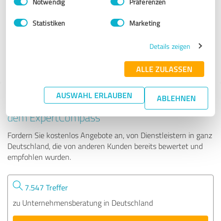
Notwendig
Präferenzen
Glassl & Brandel GbR Unternehmensberatung
Statistiken
Marketing
36 Bewertungen
Details zeigen
4.73 von 5
ALLE ZULASSEN
AUSWAHL ERLAUBEN
ABLEHNEN
Tipp: Die passenden Experten finden - mit
dem ExpertCompass
Fordern Sie kostenlos Angebote an, von Dienstleistern in ganz
Deutschland, die von anderen Kunden bereits bewertet und
empfohlen wurden.
7.547 Treffer
zu Unternehmensberatung in Deutschland