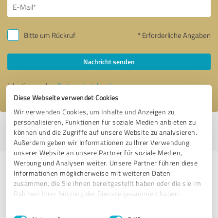
Bitte um Rückruf
* Erforderliche Angaben
Nachricht senden
Ich stimme den
Datenschutzbestimmungen
zu.
Diese Webseite verwendet Cookies
Wir verwenden Cookies, um Inhalte und Anzeigen zu
personalisieren, Funktionen für soziale Medien anbieten zu
Profil aktiv seit 26.09.2022 |
Letzte Aktualisierung: 26.09.2022
|
Profil
können und die Zugriffe auf unsere Website zu analysieren.
melden
Außerdem geben wir Informationen zu Ihrer Verwendung
unserer Website an unsere Partner für soziale Medien,
Werbung und Analysen weiter. Unsere Partner führen diese
Erfahrungen zu weiteren
Informationen möglicherweise mit weiteren Daten
Anbietern aus dem Bereich
zusammen, die Sie ihnen bereitgestellt haben oder die sie im
Rahmen Ihrer Nutzung der Dienste gesammelt haben.
Unternehmensberatung
Einwilligungsauswahl
Impressum
|
Datenschutzbestimmungen