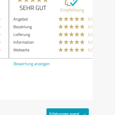
SEHR GUT
Empfehlung
ebot
5,00
ahlung
5,00
ferung
5,00
ormation
5,00
seite
5,00
ertung anzeigen
Erfahrungen zuerst