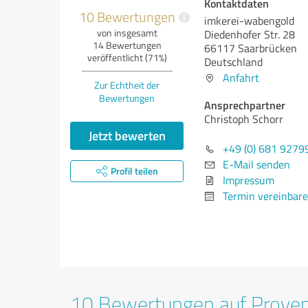
Kontaktdaten
10 Bewertungen
i
imkerei-wabengold
von insgesamt
Diedenhofer Str. 28
14 Bewertungen
66117 Saarbrücken
veröffentlicht (71%)
Deutschland
Anfahrt
Zur Echtheit der
Bewertungen
Ansprechpartner
Christoph Schorr
Jetzt bewerten
+49 (0) 681 9279
E-Mail senden
Profil teilen
Impressum
Termin vereinbar
10 Bewertungen auf Prove