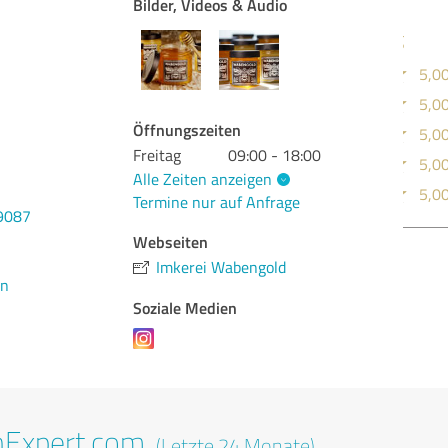
Bilder, Videos & Audio
Ang
Bez
Öffnungszeiten
Lie
Freitag
09:00 - 18:00
Inf
Alle Zeiten anzeigen
Web
Termine nur auf Anfrage
9087
Webseiten
Bew
Imkerei Wabengold
en
Soziale Medien
nExpert.com
(Letzte 24 Monate)