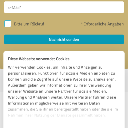
Bitte um Rückruf
* Erforderliche Angaben
Nachricht senden
Ich stimme den
Datenschutzbestimmungen
zu.
Diese Webseite verwendet Cookies
Wir verwenden Cookies, um Inhalte und Anzeigen zu
personalisieren, Funktionen für soziale Medien anbieten zu
Profil aktiv seit 25.01.2018 |
Letzte Aktualisierung: 05.08.2026
|
Profil
können und die Zugriffe auf unsere Website zu analysieren.
melden
Außerdem geben wir Informationen zu Ihrer Verwendung
unserer Website an unsere Partner für soziale Medien,
Werbung und Analysen weiter. Unsere Partner führen diese
Erfahrungen zu weiteren
Informationen möglicherweise mit weiteren Daten
zusammen, die Sie ihnen bereitgestellt haben oder die sie im
Anbietern aus dem Bereich
Rahmen Ihrer Nutzung der Dienste gesammelt haben.
Dienstleistungen
Einwilligungsauswahl
Impressum
|
Datenschutzbestimmungen