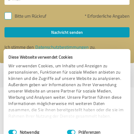
Bitte um Rückruf
* Erforderliche Angaben
Nachricht senden
Ich stimme den
Datenschutzbestimmungen
zu.
Diese Webseite verwendet Cookies
Wir verwenden Cookies, um Inhalte und Anzeigen zu
personalisieren, Funktionen für soziale Medien anbieten zu
Profil aktiv seit 17.02.2021 |
Letzte Aktualisierung: 01.08.2026
|
Profil
können und die Zugriffe auf unsere Website zu analysieren.
melden
Außerdem geben wir Informationen zu Ihrer Verwendung
unserer Website an unsere Partner für soziale Medien,
Werbung und Analysen weiter. Unsere Partner führen diese
Erfahrungen zu weiteren
Informationen möglicherweise mit weiteren Daten
Anbietern aus dem Bereich IT-
zusammen, die Sie ihnen bereitgestellt haben oder die sie im
Dienstleistungen
Rahmen Ihrer Nutzung der Dienste gesammelt haben.
Einwilligungsauswahl
Impressum
|
Datenschutzbestimmungen
TC EDV-Lösungen GmbH & Co. KG
Notwendig
Präferenzen