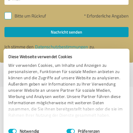
Bitte um Rückruf
* Erforderliche Angaben
Nachricht senden
Ich stimme den
Datenschutzbestimmungen
zu.
Diese Webseite verwendet Cookies
Wir verwenden Cookies, um Inhalte und Anzeigen zu
personalisieren, Funktionen für soziale Medien anbieten zu
Profil aktiv seit 26.02.2021 |
Letzte Aktualisierung: 26.07.2026
|
Profil
können und die Zugriffe auf unsere Website zu analysieren.
melden
Außerdem geben wir Informationen zu Ihrer Verwendung
unserer Website an unsere Partner für soziale Medien,
Werbung und Analysen weiter. Unsere Partner führen diese
Erfahrungen zu weiteren
Informationen möglicherweise mit weiteren Daten
Anbietern aus dem Bereich
zusammen, die Sie ihnen bereitgestellt haben oder die sie im
Dienstleistungen
Rahmen Ihrer Nutzung der Dienste gesammelt haben.
Einwilligungsauswahl
Impressum
|
Datenschutzbestimmungen
klaju
Notwendig
Präferenzen