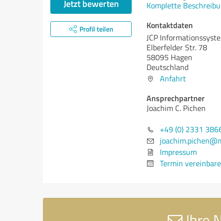
Jetzt bewerten
Komplette Beschreibu
Kontaktdaten
Profil teilen
JCP Informationssys
Elberfelder Str. 78
58095 Hagen
Deutschland
Anfahrt
Ansprechpartner
Joachim C. Pichen
+49 (0) 2331 386
joachim.pichen@m
Impressum
Termin vereinbar
Ihre 