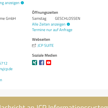
ng anzeigen
Öffnungszeiten
teme GmbH
Samstag
GESCHLOSSEN
Alle Zeiten anzeigen
Termine nur auf Anfrage
Webseiten
JCP SUITE
Soziale Medien
6712
yjcp.de
en
Nachricht an JCP Informationssyst