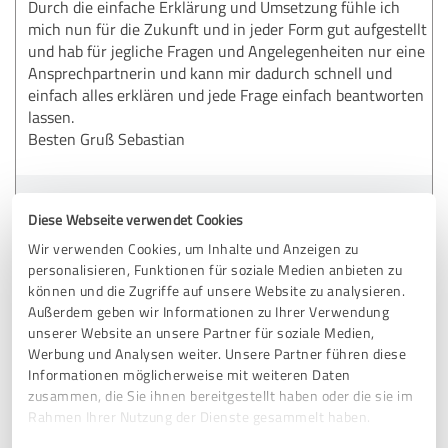
Durch die einfache Erklärung und Umsetzung fühle ich
mich nun für die Zukunft und in jeder Form gut aufgestellt
und hab für jegliche Fragen und Angelegenheiten nur eine
Ansprechpartnerin und kann mir dadurch schnell und
einfach alles erklären und jede Frage einfach beantworten
lassen.
Besten Gruß Sebastian
Erfahrungsbericht & Bewertung zu:
Diese Webseite verwendet Cookies
Jennifer Dammann
Wir verwenden Cookies, um Inhalte und Anzeigen zu
personalisieren, Funktionen für soziale Medien anbieten zu
05.10.2025
Sebastian
können und die Zugriffe auf unsere Website zu analysieren.
Außerdem geben wir Informationen zu Ihrer Verwendung
unserer Website an unsere Partner für soziale Medien,
5,00 von 5
Werbung und Analysen weiter. Unsere Partner führen diese
Informationen möglicherweise mit weiteren Daten
SEHR GUT
zusammen, die Sie ihnen bereitgestellt haben oder die sie im
Empfehlung
Rahmen Ihrer Nutzung der Dienste gesammelt haben.
Jennifer hat sich viel Zeit genommen, um meine