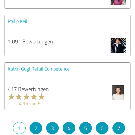
Philip Keil
1.091 Bewertungen
Katrin Gugl Retail Competence
417 Bewertungen
4.95 von 5
1
2
3
4
5
6
7