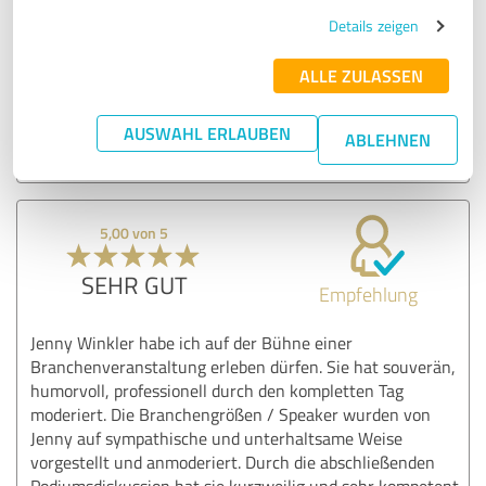
richtigen Ton. Ich würde sie jederzeit wieder engagieren!
Details zeigen
ALLE ZULASSEN
Erfahrungsbericht & Bewertung zu:
Jenny Winkler
AUSWAHL ERLAUBEN
ABLEHNEN
26.03.2020
Anonym
5,00 von 5
SEHR GUT
Empfehlung
Jenny Winkler habe ich auf der Bühne einer
Branchenveranstaltung erleben dürfen. Sie hat souverän,
humorvoll, professionell durch den kompletten Tag
moderiert. Die Branchengrößen / Speaker wurden von
Jenny auf sympathische und unterhaltsame Weise
vorgestellt und anmoderiert. Durch die abschließenden
Podiumsdiskussion hat sie kurzweilig und sehr kompetent