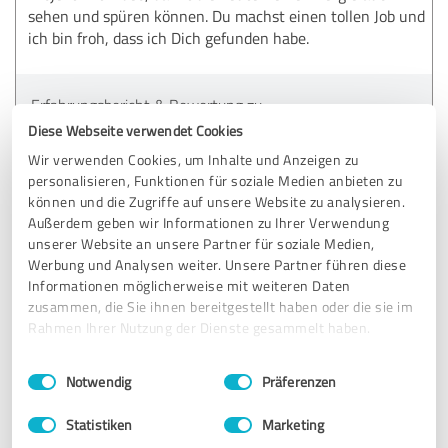
sehen und spüren können. Du machst einen tollen Job und
ich bin froh, dass ich Dich gefunden habe.
Erfahrungsbericht & Bewertung zu:
Jenny Winkler
Diese Webseite verwendet Cookies
Wir verwenden Cookies, um Inhalte und Anzeigen zu
26.03.2020
Anonym
personalisieren, Funktionen für soziale Medien anbieten zu
können und die Zugriffe auf unsere Website zu analysieren.
Außerdem geben wir Informationen zu Ihrer Verwendung
unserer Website an unsere Partner für soziale Medien,
5,00 von 5
Werbung und Analysen weiter. Unsere Partner führen diese
Informationen möglicherweise mit weiteren Daten
SEHR GUT
Empfehlung
zusammen, die Sie ihnen bereitgestellt haben oder die sie im
Rahmen Ihrer Nutzung der Dienste gesammelt haben.
Jenny Winkler ist eine hervorragende Moderatorin und
Schauspielerin und ich kann sie uneingeschränkt
Einwilligungsauswahl
Impressum
|
Datenschutzbestimmungen
Notwendig
Präferenzen
empfehlen. Sie ist spontan, humorvoll und sehr
redegewandt. Auch als Sprecherin ist sie wirklich gut, sie
Statistiken
Marketing
hat eine angenehme Stimme und findet immer den