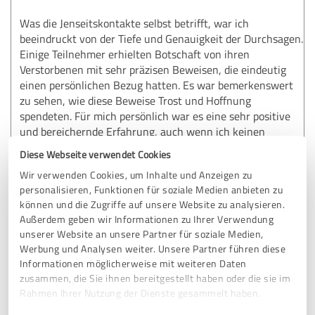
Was die Jenseitskontakte selbst betrifft, war ich
beeindruckt von der Tiefe und Genauigkeit der Durchsagen.
Einige Teilnehmer erhielten Botschaft von ihren
Verstorbenen mit sehr präzisen Beweisen, die eindeutig
einen persönlichen Bezug hatten. Es war bemerkenswert
zu sehen, wie diese Beweise Trost und Hoffnung
spendeten. Für mich persönlich war es eine sehr positive
und bereichernde Erfahrung, auch wenn ich keinen
direkten Kontakt erhalten habe.
Diese Webseite verwendet Cookies
Wir verwenden Cookies, um Inhalte und Anzeigen zu
Vielleicht ja dann beim nächsten Mal. 😍
personalisieren, Funktionen für soziale Medien anbieten zu
können und die Zugriffe auf unsere Website zu analysieren.
Außerdem geben wir Informationen zu Ihrer Verwendung
Erfahrungsbericht & Bewertung zu:
unserer Website an unsere Partner für soziale Medien,
Melanie Ladewig CSNU
Werbung und Analysen weiter. Unsere Partner führen diese
Informationen möglicherweise mit weiteren Daten
20.09.2024
Anonym
zusammen, die Sie ihnen bereitgestellt haben oder die sie im
Rahmen Ihrer Nutzung der Dienste gesammelt haben.