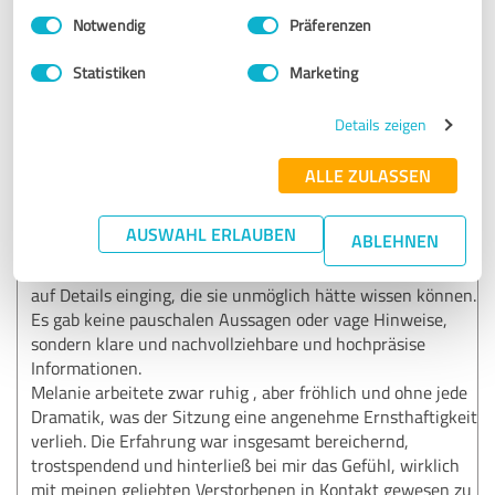
Einwilligungsauswahl
Impressum
|
Datenschutzbestimmungen
5,00 von 5
Notwendig
Präferenzen
SEHR GUT
Empfehlung
Statistiken
Marketing
Meine Erfahrung mit der absolut authentischen Melanie
Details zeigen
Ladewig war tiefgehend und berührend. Die Sitzung war
von Anfang an klar und strukturiert, und es wurde eine
ALLE ZULASSEN
Atmosphäre des Vertrauens von ihr geschaffen. Die
Botschaften, die übermittelt wurden, waren präzise,
AUSWAHL ERLAUBEN
ABLEHNEN
persönlich und von großer persönlicher Bedeutung für
mich. Besonders beeindruckend war die Art, wie Melanie
auf Details einging, die sie unmöglich hätte wissen können.
Es gab keine pauschalen Aussagen oder vage Hinweise,
sondern klare und nachvollziehbare und hochpräsise
Informationen.
Melanie arbeitete zwar ruhig , aber fröhlich und ohne jede
Dramatik, was der Sitzung eine angenehme Ernsthaftigkeit
verlieh. Die Erfahrung war insgesamt bereichernd,
trostspendend und hinterließ bei mir das Gefühl, wirklich
mit meinen geliebten Verstorbenen in Kontakt gewesen zu