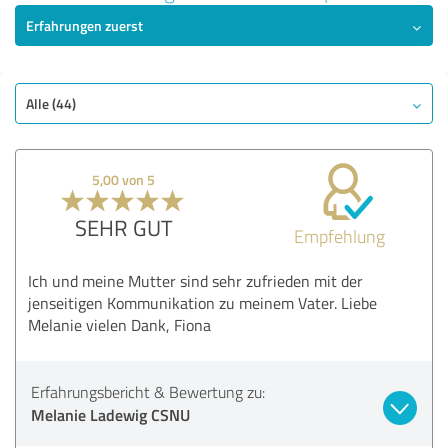
5,00 von 5
Erfahrungen zuerst
SEHR GUT
Empfehlung
Qualität
Alle (44)
Nutzen
Leistungen
5,00 von 5
Ausführung
Beratung
SEHR GUT
Empfehlung
Bewertung anzeigen
Ich und meine Mutter sind sehr zufrieden mit der
jenseitigen Kommunikation zu meinem Vater. Liebe
Melanie vielen Dank, Fiona
Erfahrungsbericht & Bewertung zu:
Melanie Ladewig CSNU