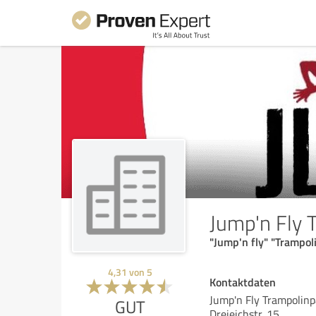
Jump'n Fly 
"Jump'n fly" "Trampol
4,31
von
5
Kontaktdaten
Jump'n Fly Trampolinp
GUT
Dreieichstr. 15