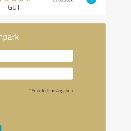
GUT
npark
* Erforderliche Angaben