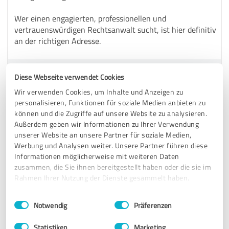
Wer einen engagierten, professionellen und
vertrauenswürdigen Rechtsanwalt sucht, ist hier definitiv
an der richtigen Adresse.
Erfahrungsbericht & Bewertung zu:
Diese Webseite verwendet Cookies
Kanzlei Hoang - Rechtsanwaltskanzlei
Wir verwenden Cookies, um Inhalte und Anzeigen zu
personalisieren, Funktionen für soziale Medien anbieten zu
07.04.2026
Anonym
können und die Zugriffe auf unsere Website zu analysieren.
Außerdem geben wir Informationen zu Ihrer Verwendung
unserer Website an unsere Partner für soziale Medien,
Werbung und Analysen weiter. Unsere Partner führen diese
5,00 von 5
Informationen möglicherweise mit weiteren Daten
zusammen, die Sie ihnen bereitgestellt haben oder die sie im
SEHR GUT
Empfehlung
Rahmen Ihrer Nutzung der Dienste gesammelt haben.
Klare Weiterempfehlung!
Einwilligungsauswahl
Impressum
|
Datenschutzbestimmungen
Notwendig
Präferenzen
Ich bin wirklich sehr zufrieden mit der Beratung durch
Statistiken
Marketing