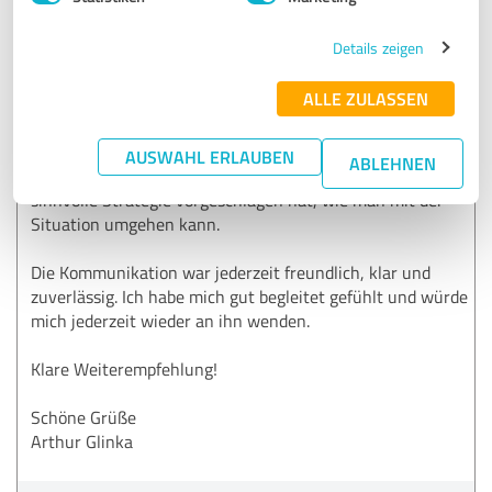
Herrn Van Hoang. Von Anfang an hatte ich das Gefühl,
ernst genommen zu werden, was mir persönlich sehr
Details zeigen
wichtig war.
ALLE ZULASSEN
Er hat sich die Zeit genommen, mein Anliegen in Ruhe zu
analysieren und mir verständlich erklärt, welche
Möglichkeiten ich habe. Besonders hilfreich fand ich, dass
AUSWAHL ERLAUBEN
ABLEHNEN
er nicht einfach nur reagiert hat, sondern aktiv eine
sinnvolle Strategie vorgeschlagen hat, wie man mit der
Situation umgehen kann.
Die Kommunikation war jederzeit freundlich, klar und
zuverlässig. Ich habe mich gut begleitet gefühlt und würde
mich jederzeit wieder an ihn wenden.
Klare Weiterempfehlung!
Schöne Grüße
Arthur Glinka