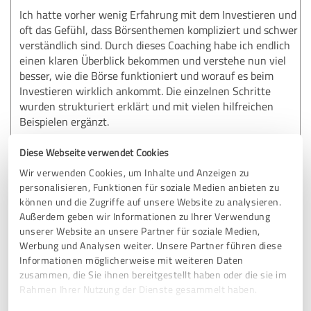
Ich hatte vorher wenig Erfahrung mit dem Investieren und
oft das Gefühl, dass Börsenthemen kompliziert und schwer
verständlich sind. Durch dieses Coaching habe ich endlich
einen klaren Überblick bekommen und verstehe nun viel
besser, wie die Börse funktioniert und worauf es beim
Investieren wirklich ankommt. Die einzelnen Schritte
wurden strukturiert erklärt und mit vielen hilfreichen
Beispielen ergänzt.
Man merkt sofort, wie viel Wissen, Erfahrung und
Diese Webseite verwendet Cookies
Leidenschaft hinter diesem Coaching steckt. Für mich war
Wir verwenden Cookies, um Inhalte und Anzeigen zu
es nicht nur lehrreich, sondern auch motivierend, endlich
personalisieren, Funktionen für soziale Medien anbieten zu
selbst aktiv zu werden und das Thema Finanzen mit mehr
können und die Zugriffe auf unsere Website zu analysieren.
Sicherheit anzugehen. Ich kann dieses Coaching jedem
Außerdem geben wir Informationen zu Ihrer Verwendung
empfehlen, der einen verständlichen, professionellen und
unserer Website an unsere Partner für soziale Medien,
praxisnahen Einstieg in die Welt der Börse sucht.
Werbung und Analysen weiter. Unsere Partner führen diese
Informationen möglicherweise mit weiteren Daten
zusammen, die Sie ihnen bereitgestellt haben oder die sie im
Erfahrungsbericht & Bewertung zu:
Rahmen Ihrer Nutzung der Dienste gesammelt haben.
Katharina Dauenhauer