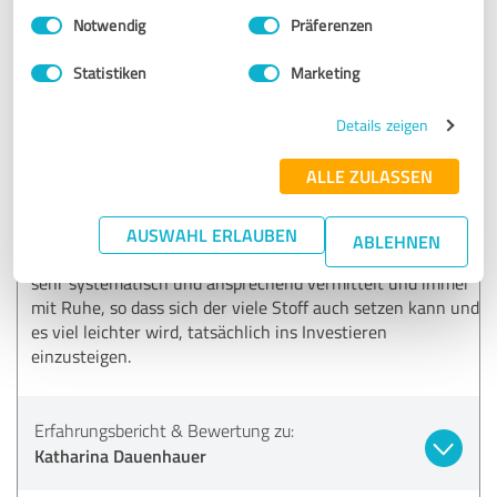
Einwilligungsauswahl
Impressum
|
Datenschutzbestimmungen
Notwendig
Präferenzen
11.05.2026
Manja W.
Statistiken
Marketing
5,00 von 5
Details zeigen
SEHR GUT
ALLE ZULASSEN
Empfehlung
Ich empfehle Katharina Dauenhauer und ihren 10-
AUSWAHL ERLAUBEN
ABLEHNEN
Wochen-Kurs uneingeschränkt weiter. Die Inhalte werden
sehr systematisch und ansprechend vermittelt und immer
mit Ruhe, so dass sich der viele Stoff auch setzen kann und
es viel leichter wird, tatsächlich ins Investieren
einzusteigen.
Erfahrungsbericht & Bewertung zu:
Katharina Dauenhauer