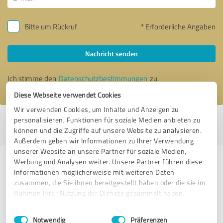
Bitte um Rückruf
* Erforderliche Angaben
Nachricht senden
Ich stimme den
Datenschutzbestimmungen
zu.
Diese Webseite verwendet Cookies
Wir verwenden Cookies, um Inhalte und Anzeigen zu
personalisieren, Funktionen für soziale Medien anbieten zu
Profil aktiv seit 12.07.2021 |
Letzte Aktualisierung: 08.08.2022
|
Profil
können und die Zugriffe auf unsere Website zu analysieren.
melden
Außerdem geben wir Informationen zu Ihrer Verwendung
unserer Website an unsere Partner für soziale Medien,
Werbung und Analysen weiter. Unsere Partner führen diese
Erfahrungen zu weiteren
Informationen möglicherweise mit weiteren Daten
Anbietern aus dem Bereich
zusammen, die Sie ihnen bereitgestellt haben oder die sie im
Coaching
Rahmen Ihrer Nutzung der Dienste gesammelt haben.
Einwilligungsauswahl
Impressum
|
Datenschutzbestimmungen
Tanja Rosenbaum
Notwendig
Präferenzen