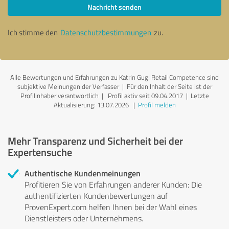
Nachricht senden
Ich stimme den
Datenschutzbestimmungen
zu.
Alle Bewertungen und Erfahrungen zu Katrin Gugl Retail Competence sind
subjektive Meinungen der Verfasser | Für den Inhalt der Seite ist der
Profilinhaber verantwortlich
| Profil aktiv seit 09.04.2017 |
Letzte
Aktualisierung: 13.07.2026
|
Profil melden
Mehr Transparenz und Sicherheit bei der
Expertensuche
Authentische Kundenmeinungen
Profitieren Sie von Erfahrungen anderer Kunden: Die
authentifizierten Kundenbewertungen auf
ProvenExpert.com helfen Ihnen bei der Wahl eines
Dienstleisters oder Unternehmens.