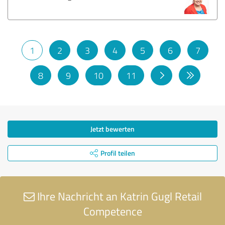
1
2
3
4
5
6
7
8
9
10
11
Jetzt bewerten
Profil teilen
Ihre Nachricht an Katrin Gugl Retail
Competence