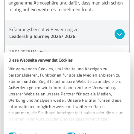
angenehme Atmosphäre und dafür, dass man sich schon
richtig auf ein weiteres Teilnehmen freut.
Erfahrungsbericht & Bewertung zu:
Leadership Journey 2025/ 2026
26.01.2026
Marie T.
Diese Webseite verwendet Cookies
Wir verwenden Cookies, um Inhalte und Anzeigen zu
5,00 von 5
personalisieren, Funktionen für soziale Medien anbieten zu
können und die Zugriffe auf unsere Website zu analysieren.
SEHR GUT
Empfehlung
Außerdem geben wir Informationen zu Ihrer Verwendung
unserer Website an unsere Partner für soziale Medien,
Werbung und Analysen weiter. Unsere Partner führen diese
Hat mir immer spaß gemacht und konnte viele Dinge in
Informationen möglicherweise mit weiteren Daten
meinem Alltag umsetzen.
zusammen, die Sie ihnen bereitgestellt haben oder die sie im
Tolle Frau ,hier hat das zuhören und mitmachen richtig
Rahmen Ihrer Nutzung der Dienste gesammelt haben.
spaß gemacht :)
Einwilligungsauswahl
Impressum
|
Datenschutzbestimmungen