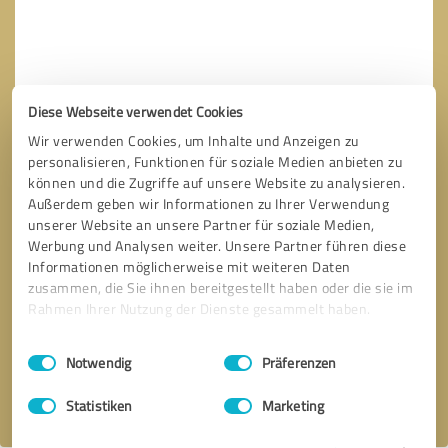
Diese Webseite verwendet Cookies
Wir verwenden Cookies, um Inhalte und Anzeigen zu
personalisieren, Funktionen für soziale Medien anbieten zu
können und die Zugriffe auf unsere Website zu analysieren.
Außerdem geben wir Informationen zu Ihrer Verwendung
unserer Website an unsere Partner für soziale Medien,
Werbung und Analysen weiter. Unsere Partner führen diese
Informationen möglicherweise mit weiteren Daten
zusammen, die Sie ihnen bereitgestellt haben oder die sie im
Bitte um Rückruf
* Erforderliche Angaben
Rahmen Ihrer Nutzung der Dienste gesammelt haben.
Nachricht senden
Einwilligungsauswahl
Impressum
|
Datenschutzbestimmungen
Notwendig
Präferenzen
Ich stimme den
Datenschutzbestimmungen
zu.
Statistiken
Marketing