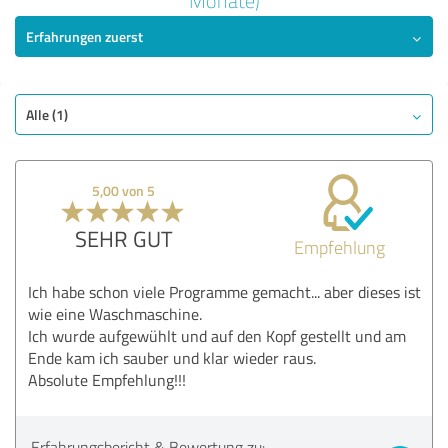
Monate)
5,00 von 5
Erfahrungen zuerst
SEHR GUT
Empfehlung
Qualität
Alle (1)
Nutzen
Leistungen
Durchführung
5,00 von 5
Beratung
SEHR GUT
Empfehlung
Bewertung anzeigen
Ich habe schon viele Programme gemacht... aber dieses ist
wie eine Waschmaschine.
Ich wurde aufgewühlt und auf den Kopf gestellt und am
Ende kam ich sauber und klar wieder raus.
Absolute Empfehlung!!!
Erfahrungsbericht & Bewertung zu: