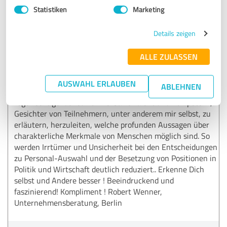
Statistiken
Marketing
5,00 von 5
Details zeigen
SEHR GUT
Empfehlung
ALLE ZULASSEN
Kezban Saritas hat gestern Abend, im Rahmen eines
größeren Unternehmer-Treffens eine einstündige
AUSWAHL ERLAUBEN
ABLEHNEN
Kostprobe ihres Könnens gegeben. Die Teilnehmer waren
regelrecht geflashed von Kezban's Talent und Kompetenz,
Gesichter von Teilnehmern, unter anderem mir selbst, zu
erläutern, herzuleiten, welche profunden Aussagen über
charakterliche Merkmale von Menschen möglich sind. So
werden Irrtümer und Unsicherheit bei den Entscheidungen
zu Personal-Auswahl und der Besetzung von Positionen in
Politik und Wirtschaft deutlich reduziert.. Erkenne Dich
selbst und Andere besser ! Beeindruckend und
faszinierend! Kompliment ! Robert Wenner,
Unternehmensberatung, Berlin