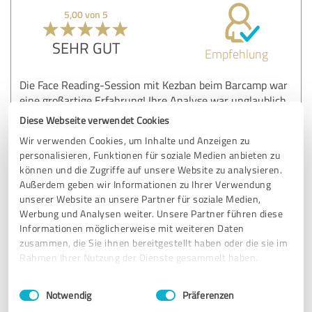
5,00 von 5
SEHR GUT
Empfehlung
Die Face Reading-Session mit Kezban beim Barcamp war
eine großartige Erfahrung! Ihre Analyse war unglaublich
treffsicher und einfühlsam, und ich habe viele neue
Diese Webseite verwendet Cookies
Erkenntnisse über mich selbst gewonnen. Ich kann jedem,
Wir verwenden Cookies, um Inhalte und Anzeigen zu
der neugierig auf Face Reading ist, nur empfehlen, sich
personalisieren, Funktionen für soziale Medien anbieten zu
selbst davon zu überzeugen!
können und die Zugriffe auf unsere Website zu analysieren.
Mit herzlichen Grüße
Außerdem geben wir Informationen zu Ihrer Verwendung
Heiko Pundt
unserer Website an unsere Partner für soziale Medien,
Werbung und Analysen weiter. Unsere Partner führen diese
Informationen möglicherweise mit weiteren Daten
Erfahrungsbericht & Bewertung zu:
zusammen, die Sie ihnen bereitgestellt haben oder die sie im
Kezban Saritas
Rahmen Ihrer Nutzung der Dienste gesammelt haben.
Einwilligungsauswahl
Impressum
|
Datenschutzbestimmungen
09.07.2025
Heiko P.
Notwendig
Präferenzen