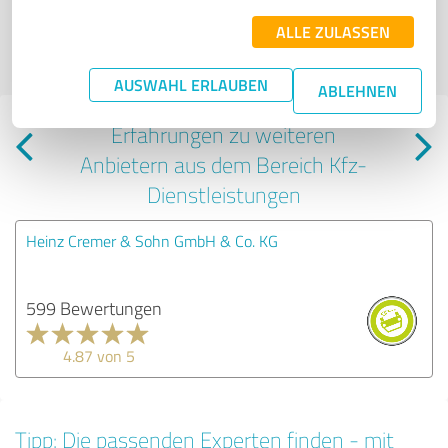
sind subjektive Meinungen der Verfasser | Für den Inhalt der Seite ist der
ALLE ZULASSEN
Profilinhaber verantwortlich
| Es werden nur die vom Profilinhaber
veröffentlichten Bewertungen der letzten 24 Monate angezeigt | Profil
aktiv seit 05.04.2019 |
Letzte Aktualisierung: 01.08.2026
|
Profil melden
AUSWAHL ERLAUBEN
ABLEHNEN
Erfahrungen zu weiteren
Anbietern aus dem Bereich Kfz-
Dienstleistungen
Heinz Cremer & Sohn GmbH & Co. KG
599 Bewertungen
4.87 von 5
Tipp: Die passenden Experten finden - mit