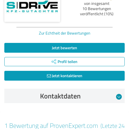
von insgesamt
10 Bewertungen
veröffentlicht (10%)
Zur Echtheit der Bewertungen
Jetzt bewerten
Profil teilen
Jetzt kontaktieren
Kontaktdaten
Bewertung vom 20.02.2025
1 Bewertung auf ProvenExpert.com
(Letzte 24