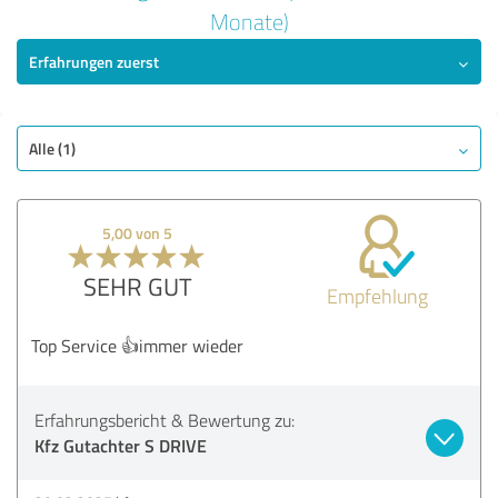
Monate)
5,00 von 5
Erfahrungen zuerst
SEHR GUT
Empfehlung
Qualität
Alle (1)
Nutzen
Leistungen
Ausführung
5,00 von 5
Beratung
SEHR GUT
Empfehlung
Bewertung anzeigen
Top Service 👍immer wieder
Erfahrungsbericht & Bewertung zu:
Kfz Gutachter S DRIVE