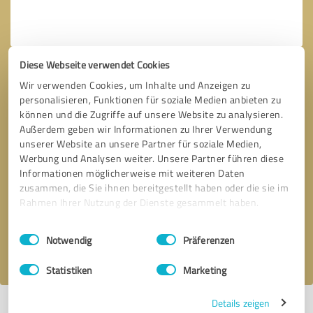
Diese Webseite verwendet Cookies
Wir verwenden Cookies, um Inhalte und Anzeigen zu
personalisieren, Funktionen für soziale Medien anbieten zu
können und die Zugriffe auf unsere Website zu analysieren.
Außerdem geben wir Informationen zu Ihrer Verwendung
unserer Website an unsere Partner für soziale Medien,
Werbung und Analysen weiter. Unsere Partner führen diese
Informationen möglicherweise mit weiteren Daten
Bitte um Rückruf
* Erforderliche Angaben
zusammen, die Sie ihnen bereitgestellt haben oder die sie im
Rahmen Ihrer Nutzung der Dienste gesammelt haben.
Nachricht senden
Einwilligungsauswahl
Impressum
|
Datenschutzbestimmungen
Notwendig
Präferenzen
Ich stimme den
Datenschutzbestimmungen
zu.
Statistiken
Marketing
Details zeigen
*
Alle Bewertungen und Erfahrungen zu Kfz Gutachter Hamburg S DRIVE