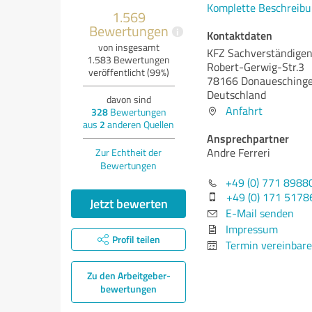
Komplette Beschreibu
1.569
Bewertungen
i
Kontaktdaten
von insgesamt
KFZ Sachverständigen
1.583 Bewertungen
Robert-Gerwig-Str.3
veröffentlicht (99%)
78166 Donauesching
Deutschland
davon sind
Anfahrt
328
Bewertungen
aus
2
anderen Quellen
Ansprechpartner
Andre Ferreri
Zur Echtheit der
Bewertungen
+49 (0) 771 8988
+49 (0) 171 5178
Jetzt bewerten
E-Mail senden
Impressum
Profil teilen
Termin vereinbar
Zu den Arbeitgeber­
bewertungen