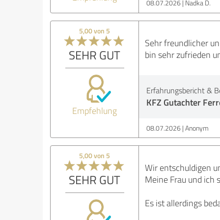
08.07.2026
Nadka D.
5,00 von 5
Sehr freundlicher un
SEHR GUT
bin sehr zufrieden 
Erfahrungsbericht & B
KFZ Gutachter Ferre
Empfehlung
08.07.2026
Anonym
5,00 von 5
Wir entschuldigen un
SEHR GUT
Meine Frau und ich s
Es ist allerdings be