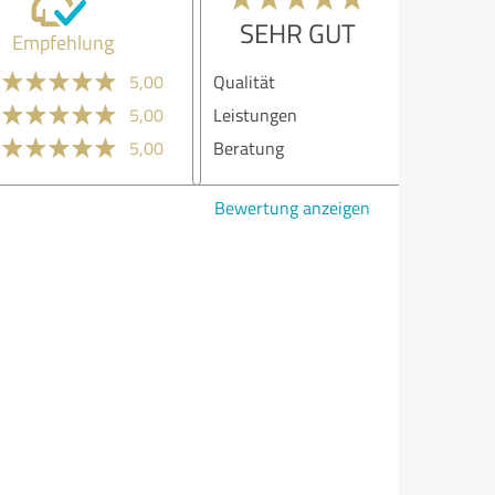
SEHR GUT
Empfehlung
lität
5,00
stungen
5,00
atung
5,00
ertung anzeigen