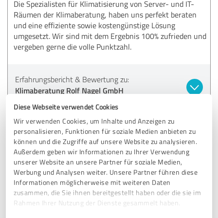
Die Spezialisten für Klimatisierung von Server- und IT-
Räumen der Klimaberatung, haben uns perfekt beraten
und eine effiziente sowie kostengünstige Lösung
umgesetzt. Wir sind mit dem Ergebnis 100% zufrieden und
vergeben gerne die volle Punktzahl.
Erfahrungsbericht & Bewertung zu:
Klimaberatung Rolf Nagel GmbH
Diese Webseite verwendet Cookies
11.06.2018
Webranking - Entilsah G.
Wir verwenden Cookies, um Inhalte und Anzeigen zu
personalisieren, Funktionen für soziale Medien anbieten zu
können und die Zugriffe auf unsere Website zu analysieren.
5,00 von 5
Außerdem geben wir Informationen zu Ihrer Verwendung
unserer Website an unsere Partner für soziale Medien,
SEHR GUT
Werbung und Analysen weiter. Unsere Partner führen diese
Empfehlung
Informationen möglicherweise mit weiteren Daten
zusammen, die Sie ihnen bereitgestellt haben oder die sie im
Die Fa. Klimaberatung Rolf Nagel hat uns zuverlässig bei
Rahmen Ihrer Nutzung der Dienste gesammelt haben.
der Planung und Umsetzung unserer Lüftungs- und
Klimaanlagen beraten und sich auch um die Umsetzung