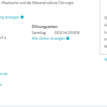
h-Plastische und die Rekonstruktive Chirurgie
ng anzeigen
Qua
Ang
Öffnungszeiten
Lei
Samstag
GESCHLOSSEN
43 a
Alle Zeiten anzeigen
Inf
Nut
Bew
in.de
en