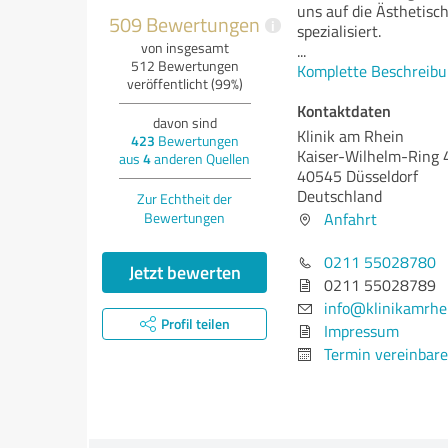
uns auf die Ästhetisc
509 Bewertungen
i
spezialisiert.
von insgesamt
...
512 Bewertungen
Komplette Beschreibu
veröffentlicht (99%)
Kontaktdaten
davon sind
Klinik am Rhein
423
Bewertungen
Kaiser-Wilhelm-Ring 
aus
4
anderen Quellen
40545 Düsseldorf
Deutschland
Zur Echtheit der
Bewertungen
Anfahrt
0211 55028780
Jetzt bewerten
0211 55028789
info@klinikamrhe
Profil teilen
Impressum
Termin vereinbar