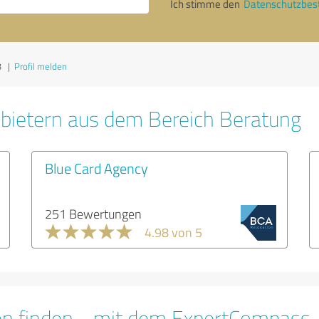
Ich stimme den
Datenschutzbe
3
|
Profil melden
bietern aus dem Bereich Beratung
Blue Card Agency
251 Bewertungen
4.98 von 5
en finden - mit dem ExpertCompass