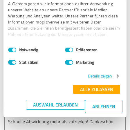
Außerdem geben wir Informationen zu Ihrer Verwendung
Ich empfehle kefindo definitiv weiter. Es wurde sich bei
unserer Website an unsere Partner für soziale Medien,
meinem Anliegen detailliert Zeit genommen und vor allem
Werbung und Analysen weiter. Unsere Partner führen diese
mit Geduld. Alle Fragen werden schnell erklärt und
Informationen möglicherweise mit weiteren Daten
diesbezüglich dann geklärt. Gute Augenhöhe des
zusammen, die Sie ihnen bereitgestellt haben oder die sie im
Gegenüber
Rahmen Ihrer Nutzung der Dienste gesammelt haben.
Einwilligungsauswahl
Impressum
|
Datenschutzbestimmungen
Notwendig
Präferenzen
Erfahrungsbericht & Bewertung zu:
Baufinanzierung
Statistiken
Marketing
29.01.2025
Anonym
Details zeigen
ALLE ZULASSEN
5,00 von 5
AUSWAHL ERLAUBEN
SEHR GUT
ABLEHNEN
Empfehlung
Schnelle Abwicklung mehr als zufrieden! Dankeschön